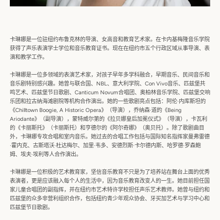
再
次
卡琳娜是一位驻纽约布鲁克林的导演、女高音和教育艺术家。在卡内基梅
隆音乐学院
获得了声乐表演学士学位和音乐教育证书。现在在纽约市
五个行政区域从事导演、表
演和教学工作。
搜
卡琳娜是一位多领域的表演艺术家，对孩子早年多学科融合，早期音
乐、民间音乐和
索
音乐剧特别感兴趣。她曾与联合国、NBL、意大利
学院、Con Vivo音乐、匹兹堡共
鸣艺术、匹兹堡节日歌剧、Canticu
m Novum合唱团、奥柏林音乐学院、匹兹堡交响
乐团和拉古纳海滩
剧院等机构合作演出。她的一些歌剧亮点包括：阿伦·内库斯坦的
《
Chilltown Boogie, A Historic Opera》（导演），乔纳森·道的《Being
Ariodante》（副导演），蒙特威尔第的《拉贝娜皇后加冕
仪式》（导演），卡瓦利
的《卡丽斯托》（卡丽斯托）和亨德尔的《
阿尔奇娜》（奥贝托）。除了歌剧曲目
外，卡琳娜专攻合唱和室内音
乐。她过去的合唱工作包括与国际知名指挥家曼弗雷德
·霍内克、古
斯塔沃·杜达梅尔、加里·韦多、安德烈斯·卡尔德内斯、哈罗德·
罗森鲍
姆、埃夫·埃利等人合作演出。
卡琳娜是一位积极的艺术教育家，坚信音乐教育不只是为了培养站在
舞台上面的优秀
表演者，更是应该融入每个人的生活中，
因为音乐教育改变人的一生。她目前担任国
家儿童合唱团的副指挥，
并在纽约市艺术特许学校担任声乐艺术教师。她曾与纽约和
匹兹堡的
众多非营利组织合作，包括纽约青少年观众协会、牙买加艺术与学习
中心和
匹兹堡节日歌剧。