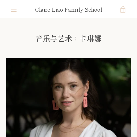
跳
Claire Liao Family School
到
查
内
菜
容
看
单
音乐与艺术：卡琳娜
购
物
车